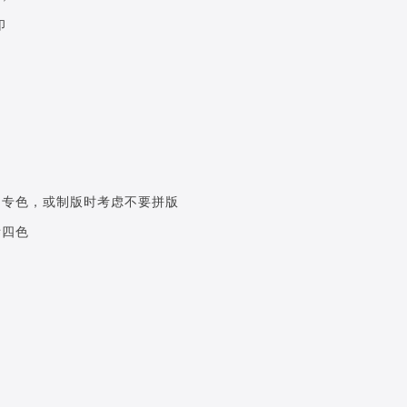
印
用专色，或制版时考虑不要拼版
拆四色