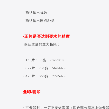
· 确认输出线数
· 确认输出网点种类
·正片是否达到要求的精度
保证质量的放大极限：
· 135片：53兆，28×20cm
· 6×7片：234兆，56×44cm
· 4×5片：368兆，72×54cm
叠印/套印
· 可叠印时，一定不要做套印（四色部分基本上做叠