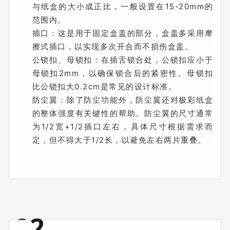
与纸盒的大小成正比，一般设置在15-20mm的
范围内。
插口：这是用于固定盒盖的部分，盒盖多采用摩
擦式插口，以实现多次开合而不损伤盒盖。
公锁扣、母锁扣：在插舌锁合处，公锁扣应小于
母锁扣2mm，以确保锁合后的紧密性。母锁扣
比公锁扣大0.2cm是常见的设计标准。
防尘翼：除了防尘功能外，防尘翼还对极彩纸盒
的整体强度有关键性的帮助。防尘翼的尺寸通常
为1/2宽+1/2插口左右，具体尺寸根据需求而
定，但不得大于1/2长，以避免左右两片重叠。
0
2
各种折合线样式