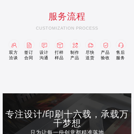
服务流程
CUSTOMIZATION PROCESS
双方
签订
设计
打样
制作
尽快
产品
售后
洽谈
合同
沟通
样品
产品
送货
验收
服务
专注设计/印刷十六载，承载万
千梦想
只为让每一份创意都精准落地