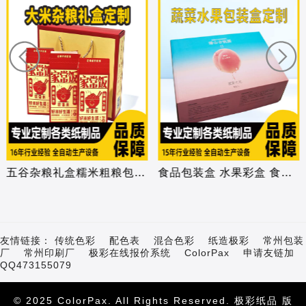
五谷杂粮礼盒糯米粗粮包装盒定制红豆糙
食品包装盒 水果彩盒 食品果蔬海鲜生鲜
友情链接：
传统色彩
配色表
混合色彩
纸造极彩
常州包装
厂
常州印刷厂
极彩在线报价系统
ColorPax
申请友链加
QQ473155079
© 2025
ColorPax
. All Rights Reserved.
极彩纸品
版