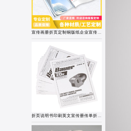
宣传画册折页定制铜版纸企业宣传手册
折页说明书印刷英文宣传册传单折叠蓝牙