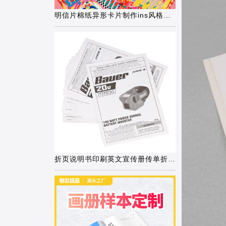
明信片棉纸异形卡片制作ins风格售后卡创
折页说明书印刷英文宣传册传单折叠蓝牙