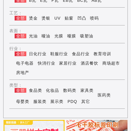
全部
B瓦
E瓦
F瓦
EB瓦
BC瓦
AB瓦
工艺：
全部
烫金
烫银
UV
贴窗
凹凸
喷码
表面：
全部
光油
哑油
光膜
哑膜
吸塑油
行业：
全部
日化行业
鞋服行业
食品行业
教育培训
电子电器
快消行业
家居行业
酒店餐饮
商场超市
房地产
类型：
全部
食品类
化妆品
数码类
家具类
医药类
母婴类
服装类
展示类
PDQ
其它